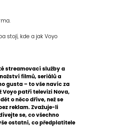
rma.
a stojí, kde a jak Voyo
ské streamovací služby a
ožství filmů, seriálů a
o gusta –⁠ to vše navíc za
 Voyo patří televizi Nova,
ět o něco dříve, než se
bez reklam. Zvažuje-li
ívejte se, co všechno
še ostatní, co předplatitele