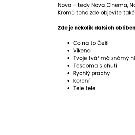
Nova
–⁠
tedy Nova Cinema, Nova
Kromě toho zde objevíte také n
Zde je několik dalších oblíb
Co na to Češi
Víkend
Tvoje tvář má známý h
Tescoma s chutí
Rychlý prachy
Koření
Tele tele