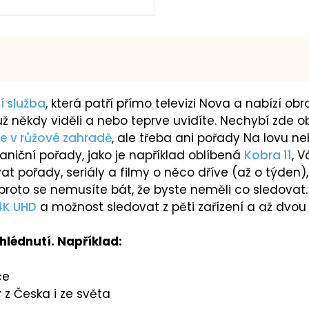
 služba
, která patří přímo televizi Nova a nabízí obr
už někdy viděli a nebo teprve uvidíte. Nechybí zde 
e v růžové zahradě
, ale třeba ani pořady Na lovu 
aniční pořady, jako je například oblíbená
Kobra 11
, V
 pořady, seriály a filmy o něco dříve (až o týden), 
 proto se nemusíte bát, že byste neměli co sledovat
4K UHD
a možnost sledovat z pěti zařízení a až dvou
hlédnutí. Například:
kce
y z Česka i ze světa