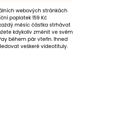
iciálních webových stránkách
ční poplatek 159 Kč
e každý měsíc částka strhávat
žete kdykoliv změnit ve svém
Pay během pár vteřin. Ihned
edovat veškeré videotituly.