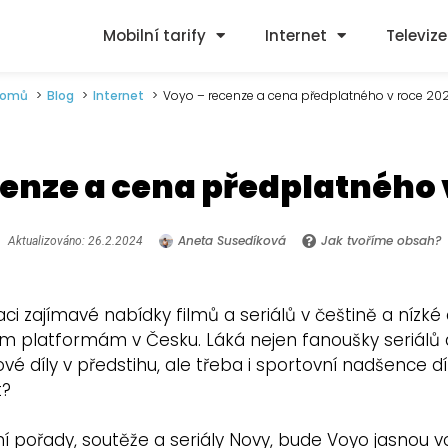
Mobilní tarify
Internet
Televize
omů
Blog
Internet
Voyo – recenze a cena předplatného v roce 20
enze a cena předplatného 
Aneta Susedíková
Jak tvoříme obsah?
Aktualizováno: 26.2.2024
i zajímavé nabídky filmů a seriálů v češtině a nízké
m platformám v Česku. Láká nejen fanoušky seriálů 
vé díly v předstihu, ale třeba i sportovní nadšence 
t?
 pořady, soutěže a seriály Novy, bude Voyo jasnou v