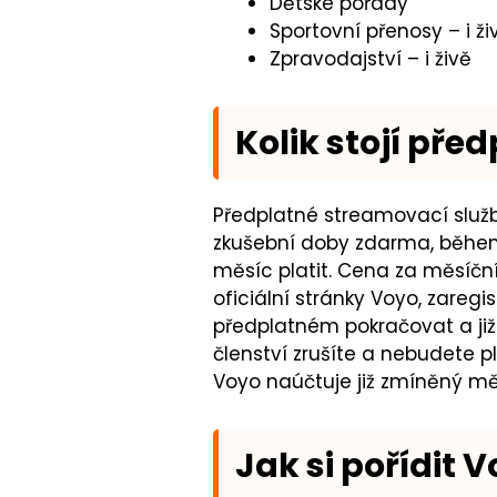
Dětské pořady
Sportovní přenosy
–⁠
i ži
Zpravodajství
–⁠
i živě
Kolik stojí pře
Předplatné streamovací služb
zkušební doby zdarma, během 
měsíc platit. Cena za měsíční
oficiální stránky Voyo, zareg
předplatném pokračovat a již 
členství zrušíte a nebudete pl
Voyo naúčtuje již zmíněný mě
Jak si pořídit 