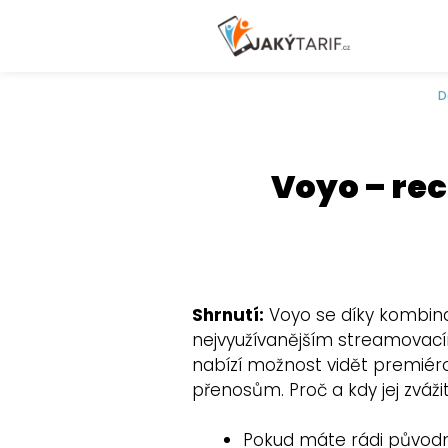
D
Voyo – rec
Shrnutí:
Voyo se díky kombinac
nejvyužívanějším streamovací
nabízí možnost vidět premiéro
přenosům. Proč a kdy jej zváži
Pokud máte rádi původní