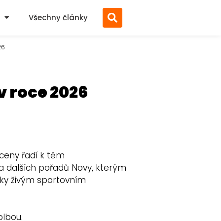
Všechny články
26
v roce 2026
 ceny řadí k těm
a dalších pořadů Novy, kterým
díky živým sportovním
olbou.