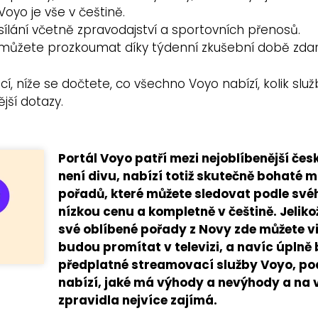
Voyo je vše v češtině.
sílání včetně zpravodajství a sportovních přenosů.
můžete prozkoumat díky týdenní zkušební době zda
, níže se dočtete, co všechno Voyo nabízí, kolik služb
ější dotazy.
Portál Voyo patří mezi nejoblíbenější če
není divu, nabízí totiž skutečně bohaté mn
pořadů, které můžete sledovat podle svéh
nízkou cenu a kompletně v češtině. Jelikož
své oblíbené pořady z Novy zde můžete vid
budou promítat v televizi, a navíc úplně 
předplatné streamovací služby Voyo, pod
nabízí, jaké má výhody a nevýhody a na v
zpravidla nejvíce zajímá.