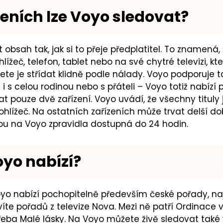
zeních lze Voyo sledovat?
obsah tak, jak si to přeje předplatitel. To znamená,
ížeč, telefon, tablet nebo na své chytré televizi, kte
ete je střídat klidně podle nálady. Voyo podporuje 
 i s celou rodinou nebo s přáteli
–⁠
Voyo totiž nabízí p
pouze dvě zařízení. Voyo uvádí, že všechny tituly j
ohlížeč. Na ostatních zařízeních může trvat delší do
jsou na Voyo zpravidla dostupná do 24 hodin.
yo nabízí?
o nabízí pochopitelně především české pořady, naj
víte pořadů z televize Nova. Mezi ně patří Ordinace
řeba Malé lásky. Na Voyo můžete živě sledovat také 