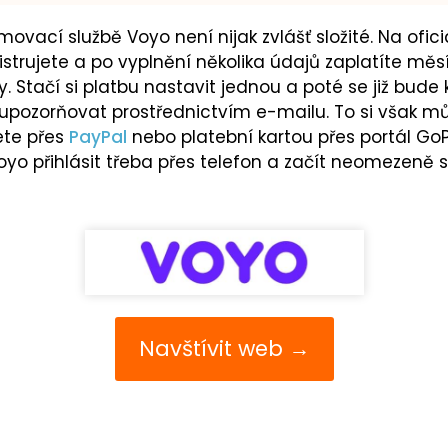
amovací službě Voyo není nijak zvlášť složité. Na of
trujete a po vyplnění několika údajů zaplatíte měsí
y. Stačí si platbu nastavit jednou a poté se již bud
pozorňovat prostřednictvím e-mailu. To si však mů
ete přes
PayPal
nebo platební kartou přes portál Go
o přihlásit třeba přes telefon a začít neomezeně sl
Navštívit web →