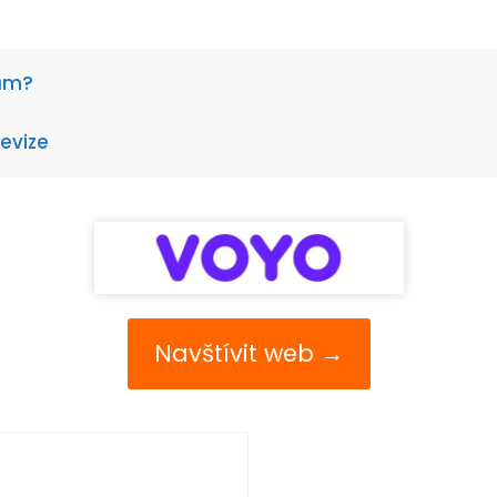
rům?
levize
Navštívit web →